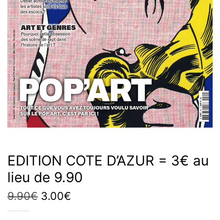
EDITION COTE D’AZUR = 3€ au
lieu de 9.90
Le
Le
9.90
€
3.00
€
prix
prix